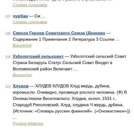
Словарь синонимов
чурбан
— См …
107
Словарь синонимов
Список Героев Советского Союза (Донских
—
108
Содержание 1 Примечания 2 Литература 3 Ссылки …
Википедия
Узболотский сельсовет
— Узболотский сельский Совет
109
Страна Беларусь Статус Сельский Совет Входит в
Воложинский район Включает …
Википедия
Хлудов
— ХЛУДЕВ ХЛУДОВ Хлуд жердь, дубина,
110
коромысло. Очевидно, прозвище рослого человека. (Ф) В
Ономастиконе Веселовского: Хлудев, холоп, 1531 г.,
Стародуб Ряполовский. Хлуд, хлудина Ч жердь, дубина.
(Источник: «Словарь русских фамилий». («Ономастикон»))
…
Русские фамилии