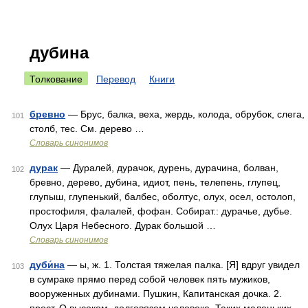
дубина
Толкование
Перевод
Книги
бревно
— Брус, балка, веха, жердь, колода, обрубок, слега,
101
столб, тес. См. дерево …
Словарь синонимов
дурак
— Дуралей, дурачок, дурень, дурачина, болван,
102
бревно, дерево, дубина, идиот, пень, телепень, глупец,
глупыш, глупенький, балбес, оболтус, олух, осел, остолоп,
простофиля, фалалей, фофан. Собират.: дурачье, дубье.
Олух Царя Небесного. Дурак большой …
Словарь синонимов
дуби́на
— ы, ж. 1. Толстая тяжелая палка. [Я] вдруг увидел
103
в сумраке прямо перед собой человек пять мужиков,
вооруженных дубинами. Пушкин, Капитанская дочка. 2.