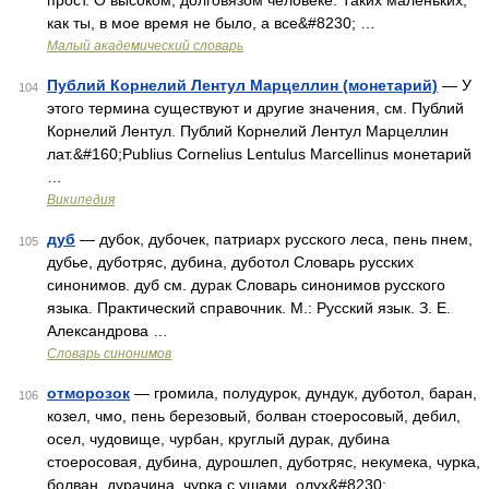
прост. О высоком, долговязом человеке. Таких маленьких,
как ты, в мое время не было, а все&#8230; …
Малый академический словарь
Публий Корнелий Лентул Марцеллин (монетарий)
— У
104
этого термина существуют и другие значения, см. Публий
Корнелий Лентул. Публий Корнелий Лентул Марцеллин
лат.&#160;Publius Cornelius Lentulus Marcellinus монетарий
…
Википедия
дуб
— дубок, дубочек, патриарх русского леса, пень пнем,
105
дубье, дуботряс, дубина, дуботол Словарь русских
синонимов. дуб см. дурак Словарь синонимов русского
языка. Практический справочник. М.: Русский язык. З. Е.
Александрова …
Словарь синонимов
отморозок
— громила, полудурок, дундук, дуботол, баран,
106
козел, чмо, пень березовый, болван стоеросовый, дебил,
осел, чудовище, чурбан, круглый дурак, дубина
стоеросовая, дубина, дурошлеп, дуботряс, некумека, чурка,
болван, дурачина, чурка с ушами, олух&#8230; …